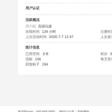
O
用户认证
活跃概况
用户组
高级玩家
在线时间
134 小时
注册时
上次活动时间
2026-7-7 12:47
上次发
统计信息
已用空间
0 B
积分
3
C
贡献
146
每天登
回复帖子
194
L
电话Phone：400-666-5691
微信公众号：高恪网络