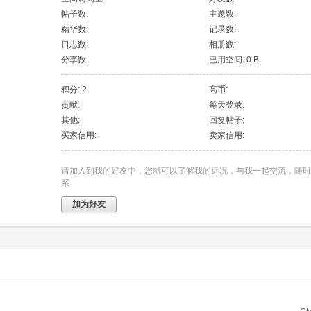
帖子数:
主题数:
精华数:
记录数:
日志数:
相册数:
分享数:
已用空间: 0 B
积分: 2
高币:
贡献:
每天登录:
其他:
回复帖子:
买家信用:
卖家信用:
请加入到我的好友中，您就可以了解我的近况，与我一起交流，随时
系
加为好友