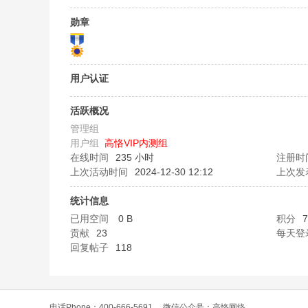
O
勋章
用户认证
活跃概况
管理组
用户组
高恪VIP内测组
C
在线时间
235 小时
注册时
上次活动时间
2024-12-30 12:12
上次发
统计信息
已用空间
0 B
积分
7
贡献
23
每天登
回复帖子
118
L
电话Phone：400-666-5691
微信公众号：高恪网络