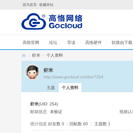
设为首页
收藏本站
高恪官网
论坛
导读
高恪硬件
软路由下载
虾米
个人资料
虾米
http://www.gocloud.cn/bbs/?254
G
›
›
主题
个人资料
虾米
(UID: 254)
邮箱状态
未验证
视频认
统计信息
好友数 0
|
回帖数 60
|
主题数 1