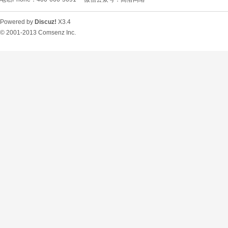
Powered by
Discuz!
X3.4
© 2001-2013
Comsenz Inc.
O
U