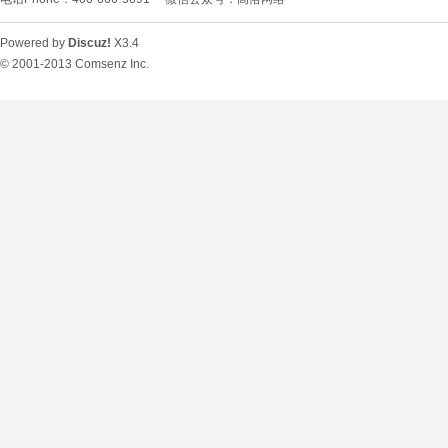
Powered by
Discuz!
X3.4
© 2001-2013
Comsenz Inc.
O
U