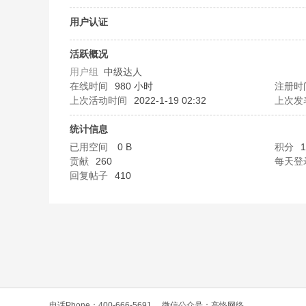
O
用户认证
活跃概况
用户组
中级达人
在线时间
980 小时
注册时
上次活动时间
2022-1-19 02:32
上次发
统计信息
已用空间
0 B
积分
1
C
贡献
260
每天登
回复帖子
410
L
电话Phone：400-666-5691
微信公众号：高恪网络