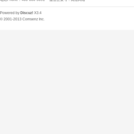
Powered by
Discuz!
X3.4
© 2001-2013
Comsenz Inc.
O
U