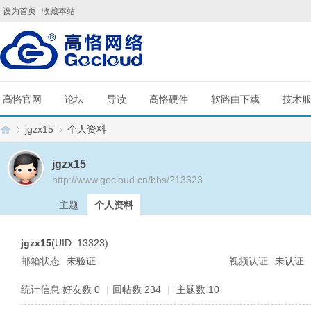
设为首页
收藏本站
高恪官网
论坛
导读
高恪硬件
软路由下载
技术
jgzx15
个人资料
jgzx15
http://www.gocloud.cn/bbs/?13323
G
›
›
主题
个人资料
jgzx15
(UID: 13323)
邮箱状态
未验证
视频认证
未认证
统计信息
好友数 0
|
回帖数 234
|
主题数 10