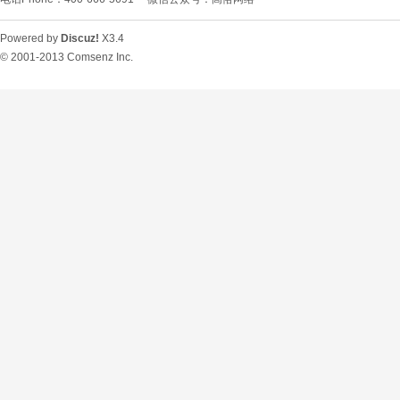
Powered by
Discuz!
X3.4
© 2001-2013
Comsenz Inc.
O
U