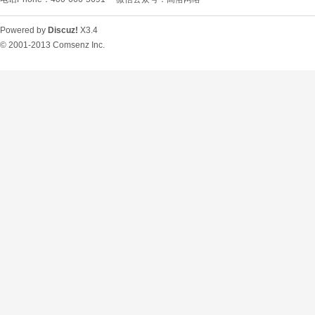
Powered by
Discuz!
X3.4
© 2001-2013
Comsenz Inc.
O
U