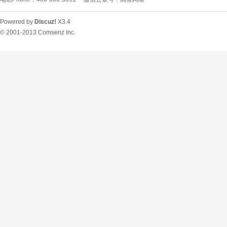
Powered by
Discuz!
X3.4
© 2001-2013
Comsenz Inc.
O
U