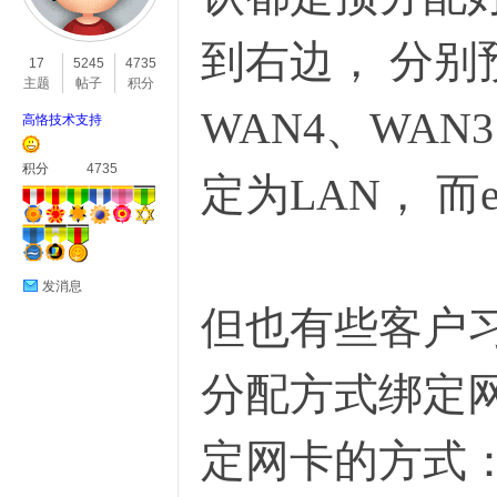
O
到右边， 分别
17
5245
4735
主题
帖子
积分
WAN4、WAN
高恪技术支持
积分
4735
定为LAN， 而
C
发消息
但也有些客户
分配方式绑定
定网卡的方式
L