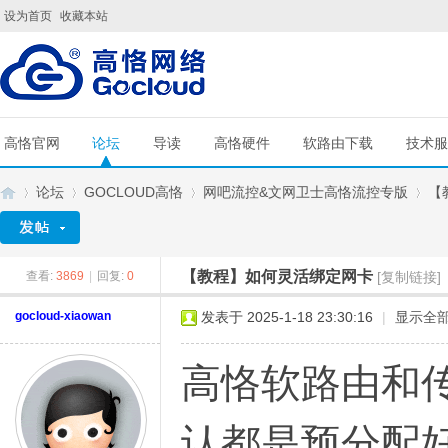
设为首页
收藏本站
高恪官网
论坛
导读
高恪硬件
软路由下载
技术服
论坛
GOCLOUD高恪
网吧流控&文网卫士高恪流控专版
【
【教程】如何灵活绑定网卡
查看:
3869
|
回复:
0
[复制链接]
G
»
›
›
›
gocloud-xiaowan
发表于 2025-1-18 23:30:16
|
显示全
高恪软路由和
认都是预分配好