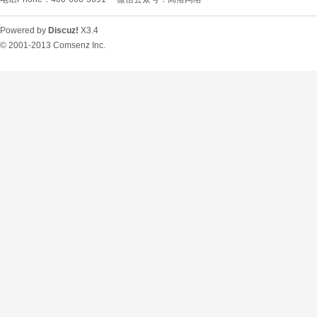
Powered by
Discuz!
X3.4
© 2001-2013
Comsenz Inc.
O
U