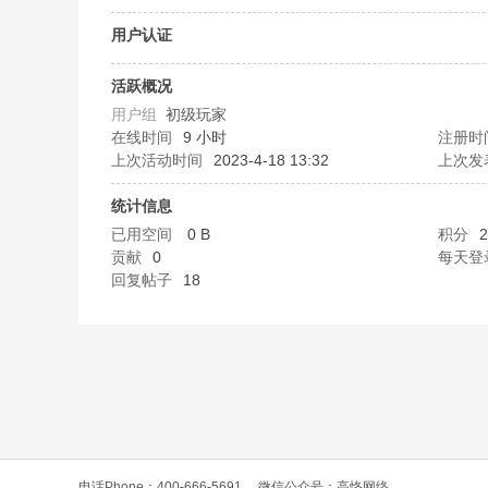
O
用户认证
活跃概况
用户组
初级玩家
在线时间
9 小时
注册时
上次活动时间
2023-4-18 13:32
上次发
统计信息
已用空间
0 B
积分
2
C
贡献
0
每天登
回复帖子
18
L
电话Phone：400-666-5691
微信公众号：高恪网络