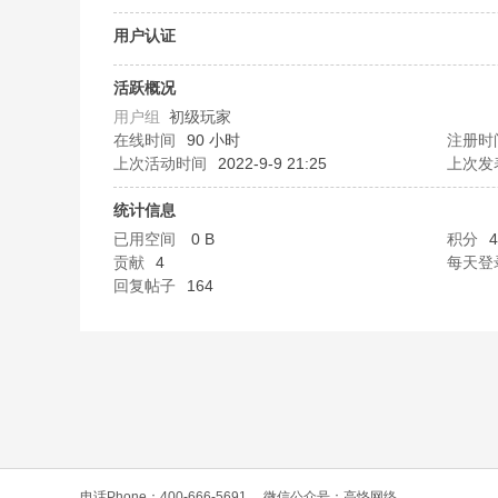
O
用户认证
活跃概况
用户组
初级玩家
在线时间
90 小时
注册时
上次活动时间
2022-9-9 21:25
上次发
统计信息
已用空间
0 B
积分
4
C
贡献
4
每天登
回复帖子
164
L
电话Phone：400-666-5691
微信公众号：高恪网络