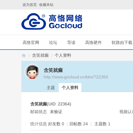
设为首页
收藏本站
高恪官网
论坛
导读
高恪硬件
软路由下载
含笑就癫
个人资料
含笑就癫
http://www.gocloud.cn/bbs/?22364
G
›
›
主题
个人资料
含笑就癫
(UID: 22364)
邮箱状态
未验证
视频认
统计信息
好友数 0
|
回帖数 24
|
主题数 1