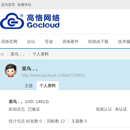
设为首页
收藏本站
高恪官网
论坛
导读
高恪硬件
软路由下载
技术
菜鸟，。
个人资料
菜鸟，。
http://www.gocloud.cn/bbs/?14813
G
›
›
主题
个人资料
菜鸟，。
(UID: 14813)
邮箱状态
已验证
视频认证
未认证
统计信息
好友数 0
|
回帖数 12
|
主题数 0