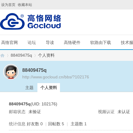
设为首页
收藏本站
高恪官网
论坛
导读
高恪硬件
软路由下载
技术
88409475q
个人资料
88409475q
http://www.gocloud.cn/bbs/?102176
G
›
›
主题
个人资料
88409475q
(UID: 102176)
邮箱状态
未验证
视频认证
未认证
统计信息
好友数 0
|
回帖数 5
|
主题数 1