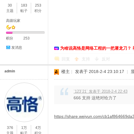
30
183
253
主题
帖子
积分
高级玩家
积分
253
发消息
为啥说高恪是网络工程的一把屠龙刀？ 
O
回复
支持
反对
admin
楼主
|
发表于 2018-2-4 23:10:17
|
`123`21` 发表于 2018-2-4 22:43
666 支持 这绝对给力了
U
https://share.weiyun.com/cb1af864669d
376
1万
4万
主题
帖子
积分