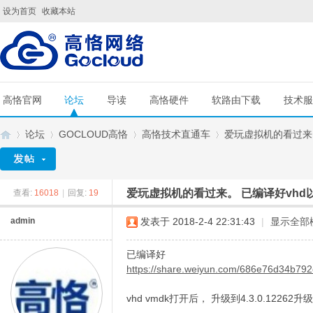
设为首页
收藏本站
高恪官网
论坛
导读
高恪硬件
软路由下载
技术服
论坛
GOCLOUD高恪
高恪技术直通车
爱玩虚拟机的看过来。 
爱玩虚拟机的看过来。 已编译好vhd以
查看:
16018
|
回复:
19
G
»
›
›
›
admin
发表于 2018-2-4 22:31:43
|
显示全部
已编译好
https://share.weiyun.com/686e76d34b7
vhd vmdk打开后， 升级到4.3.0.12262