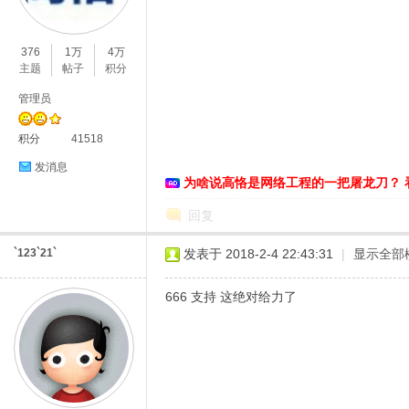
O
376
1万
4万
主题
帖子
积分
管理员
积分
41518
发消息
为啥说高恪是网络工程的一把屠龙刀？ 
C
回复
`123`21`
发表于 2018-2-4 22:43:31
|
显示全部
666 支持 这绝对给力了
L