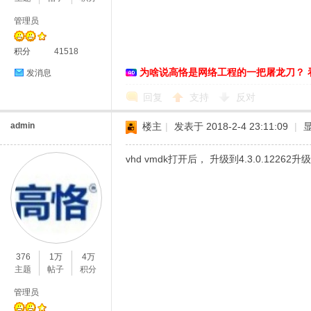
管理员
积分
41518
为啥说高恪是网络工程的一把屠龙刀？ 
发消息
D
回复
支持
反对
admin
楼主
|
发表于 2018-2-4 23:11:09
|
vhd vmdk打开后， 升级到4.3.0.12262
高
376
1万
4万
主题
帖子
积分
管理员