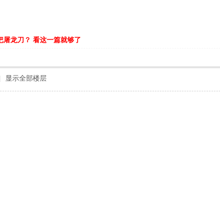
把屠龙刀？ 看这一篇就够了
|
显示全部楼层