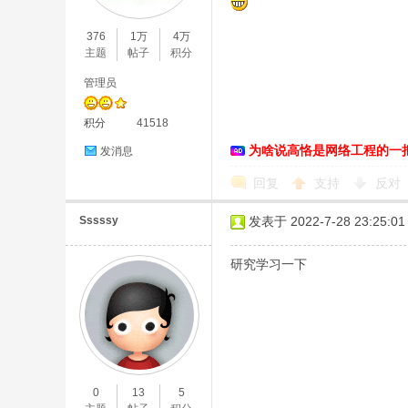
376
1万
4万
主题
帖子
积分
管理员
积分
41518
为啥说高恪是网络工程的一
发消息
O
回复
支持
反对
Sssssy
发表于 2022-7-28 23:25:01
研究学习一下
U
0
13
5