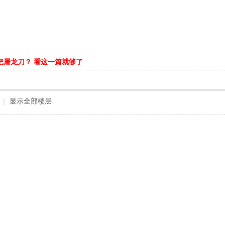
把屠龙刀？ 看这一篇就够了
|
显示全部楼层