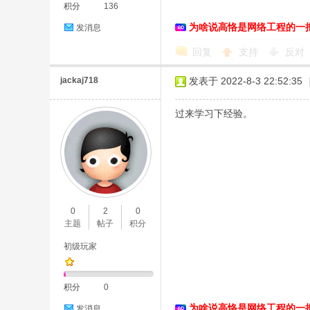
积分
136
络
为啥说高恪是网络工程的一
发消息
回复
支持
反对
jackaj718
发表于 2022-8-3 22:52:35
过来学习下经验。
0
2
0
主题
帖子
积分
初级玩家
积分
0
为啥说高恪是网络工程的一
发消息