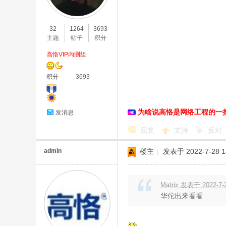
O
32
1264
3693
主题
帖子
积分
高恪VIP内测组
积分
3693
为啥说高恪是网络工程的一
发消息
C
回复
支持
反对
admin
楼主
|
发表于 2022-7-28 1
Matrix 发表于 2022-7-2
华佗出来看看
L