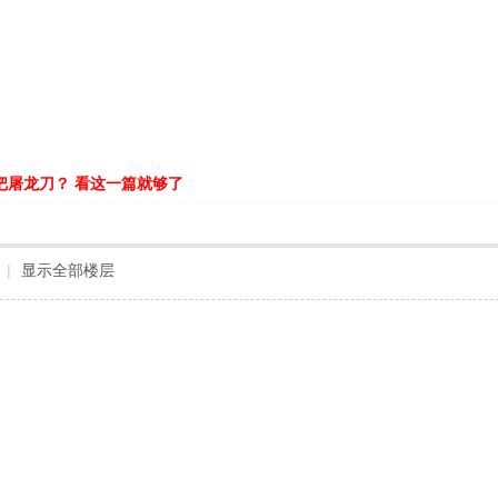
把屠龙刀？ 看这一篇就够了
|
显示全部楼层