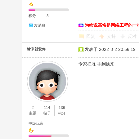
积分
8
为啥说高恪是网络工程的一
发消息
恪
回复
支持
反对
缘来就爱你
发表于 2022-8-2 20:56:19
专家把脉 手到擒来
网
2
114
136
主题
帖子
积分
中级玩家