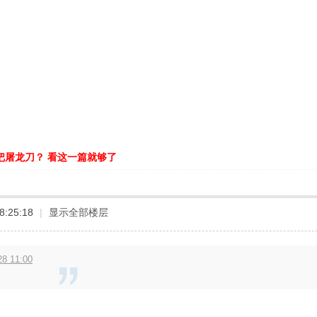
把屠龙刀？ 看这一篇就够了
8:25:18
|
显示全部楼层
8 11:00