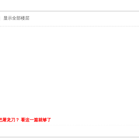
|
显示全部楼层
把屠龙刀？ 看这一篇就够了