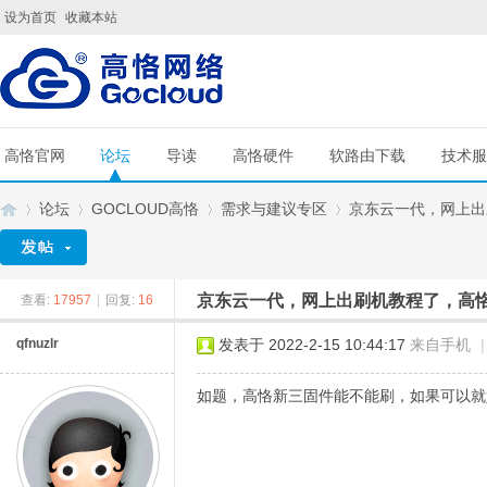
设为首页
收藏本站
高恪官网
论坛
导读
高恪硬件
软路由下载
技术服
论坛
GOCLOUD高恪
需求与建议专区
京东云一代，网上出刷
京东云一代，网上出刷机教程了，高
查看:
17957
|
回复:
16
G
»
›
›
›
qfnuzlr
发表于 2022-2-15 10:44:17
来自手机
|
如题，高恪新三固件能不能刷，如果可以就