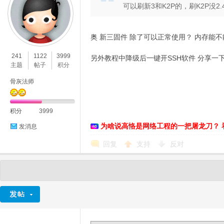
可以刷新3和K2P的，刷K2P没2
奥 新三固件 除了可以正常使用？ 内存能
241
1122
3999
另外教程中降级后一键开SSH软件 分享一
主题
帖子
积分
骨灰法师
积分
3999
为啥说高恪是网络工程的一把屠龙刀？ 
发消息
回复
支持
反对