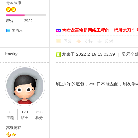
骨灰法师
积分
3932
为啥说高恪是网络工程的一把屠龙刀？ 
发消息
D
回复
支持
反对
lcmsky
发表于 2022-2-15 13:02:39
|
显示全
刷过k2p的底包，wan口不能匹配，刷友华
高
6
170
256
主题
帖子
积分
高级玩家