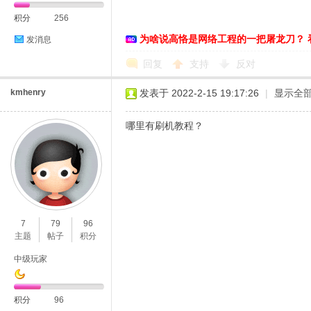
积分
256
为啥说高恪是网络工程的一把屠龙刀？ 
发消息
恪
回复
支持
反对
kmhenry
发表于 2022-2-15 19:17:26
|
显示全
哪里有刷机教程？
网
7
79
96
主题
帖子
积分
中级玩家
积分
96