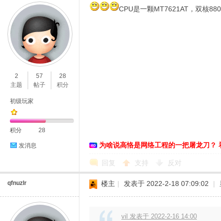
CPU是一颗MT7621AT，双核88
2
57
28
主题
帖子
积分
初级玩家
积分
28
为啥说高恪是网络工程的一把屠龙刀？ 
发消息
回复
支持
反对
qfnuzlr
楼主
|
发表于 2022-2-18 07:09:02
|
vil 发表于 2022-2-16 14:00