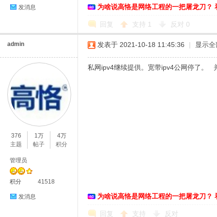
为啥说高恪是网络工程的一把屠龙刀？ 
发消息
回复
支持
1
反对
0
admin
发表于 2021-10-18 11:45:36
|
显示全
私网ipv4继续提供。宽带ipv4公网停了。 
376
1万
4万
主题
帖子
积分
管理员
积分
41518
为啥说高恪是网络工程的一把屠龙刀？ 
发消息
回复
支持
反对