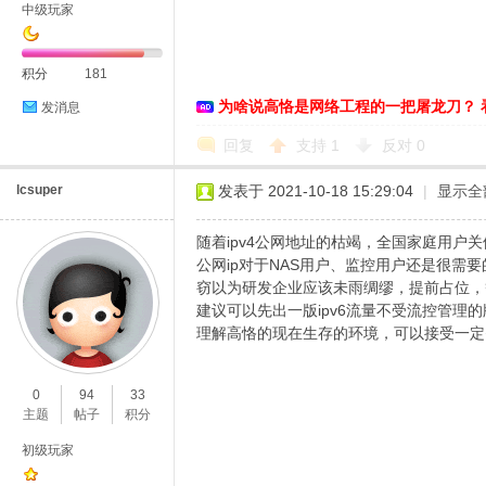
中级玩家
积分
181
为啥说高恪是网络工程的一把屠龙刀？ 
发消息
回复
支持
1
反对
0
lcsuper
发表于 2021-10-18 15:29:04
|
显示全
随着ipv4公网地址的枯竭，全国家庭用户
公网ip对于NAS用户、监控用户还是很需要
窃以为研发企业应该未雨绸缪，提前占位，
建议可以先出一版ipv6流量不受流控管理
理解高恪的现在生存的环境，可以接受一定
0
94
33
主题
帖子
积分
初级玩家