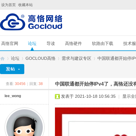
设为首页
收藏本站
高恪官网
论坛
导读
高恪硬件
软路由下载
技术服
论坛
GOCLOUD高恪
需求与建议专区
中国联通都开始停IPv4
中国联通都开始停IPv4了，高恪还没有
查看:
30456
|
回复:
38
G
»
›
›
›
lee_wong
发表于 2021-10-18 10:56:35
|
显示全