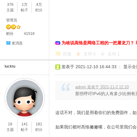
376
1万
4万
主题
帖子
积分
络
管理员
积分
41518
为啥说高恪是网络工程的一把屠龙刀？ 
发消息
回复
支持
0
反对
1
lucktu
发表于 2021-12-10 16:44:33
|
显示全
admin 发表于 2021-11-2 12:10
那些呼吁IPv6的人有多少比例有
这话不对，我们是用着你们的免费固件，如
19
141
181
如果我们都对髙恪撇撇嘴，在公司里我们
主题
帖子
积分