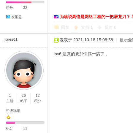
积分
33
为啥说高恪是网络工程的一把屠龙刀？ 
发消息
回复
支持
1
反对
0
jixies01
发表于 2021-10-18 15:08:58
|
显示全
ipv6 是真的要加快搞一搞了，
1
26
12
主题
帖子
积分
初级玩家
积分
12