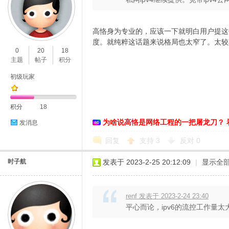
高恪身为专业的，应该一下就明白用户提这
度。就纯粹这话题来说格局也太窄了。太较
0
20
18
主题
帖子
积分
D
初级玩家
积分
18
为啥说高恪是网络工程的一把屠龙刀？ 
发消息
回复
支持
3
反对
0
时子航
发表于 2023-2-25 20:12:09
|
显示全
高
renf 发表于 2023-2-24 23:40
平心而论，ipv6的流控工作量太