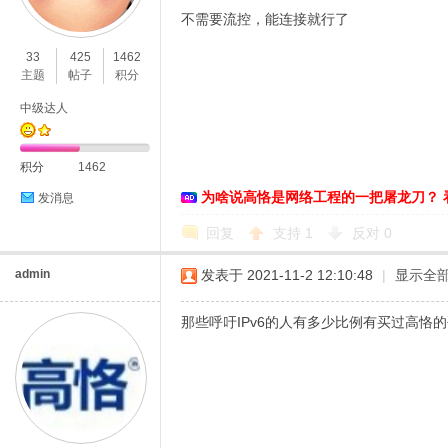
不需要流控，能连接就行了
33
425
1462
主题
帖子
积分
恪
中级达人
积分
1462
为啥说高恪是网络工程的一把屠龙刀？ 
发消息
回复
支持
1
反对
0
admin
发表于 2021-11-2 12:10:48
|
显示全
网
那些呼吁IPv6的人有多少比例有买过高恪的