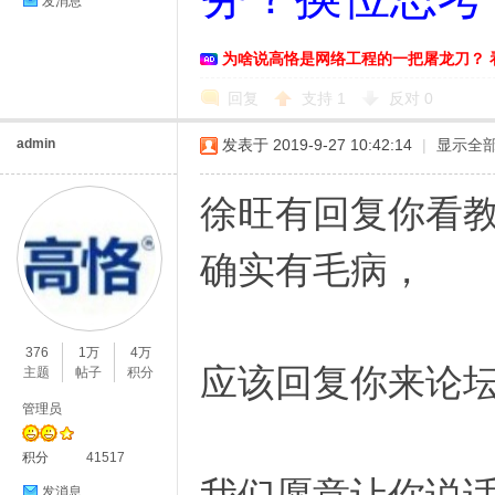
发消息
为啥说高恪是网络工程的一把屠龙刀？ 
回复
支持
1
反对
0
admin
发表于 2019-9-27 10:42:14
|
显示全
徐旺有回复你看
确实有毛病，
376
1万
4万
应该回复你来论
主题
帖子
积分
管理员
积分
41517
发消息