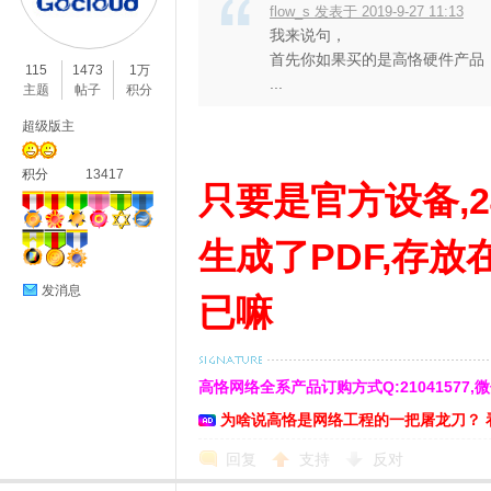
flow_s 发表于 2019-9-27 11:13
我来说句，
首先你如果买的是高恪硬件产品
115
1473
1万
...
主题
帖子
积分
超级版主
积分
13417
只要是官方设备,2
生成了PDF,存
发消息
已嘛
高恪网络全系产品订购方式Q:21041577,微信:cn
为啥说高恪是网络工程的一把屠龙刀？ 
回复
支持
反对