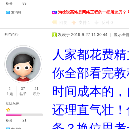
积分
89
为啥说高恪是网络工程的一把屠龙刀？ 
发消息
回复
支持
1
反对
0
sunyh25
发表于 2019-9-27 11:30:44
|
显示全
人家都花费精
你全部看完教
时间成本的，
2
37
21
主题
帖子
积分
初级玩家
还理直气壮！
积分
21
务？换位思考