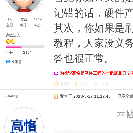
记错的话，硬件
64
533
2414
其次，你如果是
主题
帖子
积分
高级达人
教程，人家没义
积分
2414
答也很正常。
发消息
为啥说高恪是网络工程的一把屠龙刀？ 
回复
支持
反对
xuwang
发表于 2019-9-27 11:17:43
|
显示全
本帖最