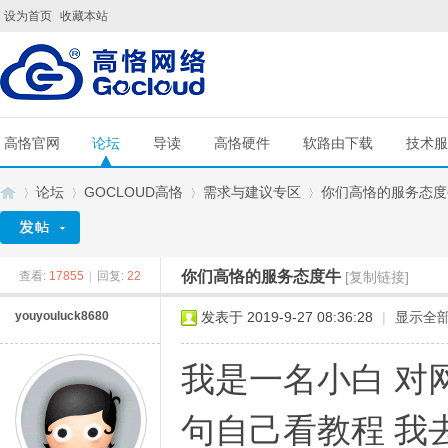
设为首页
收藏本站
高恪官网
论坛
导读
高恪硬件
软路由下载
技术服
论坛
GOCLOUD高恪
需求与建议专区
你们高恪的服务态度
你们高恪的服务态度牛
查看:
17855
|
回复:
22
[复制链接]
G
»
›
›
›
youyouluck8680
发表于 2019-9-27 08:36:28
|
显示全
我是一名小白 对
句自己看教程 我