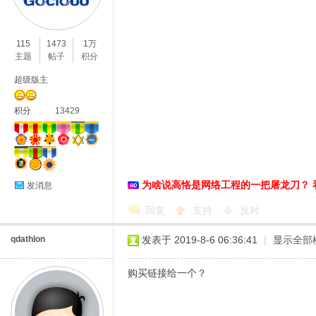
络
115
1473
1万
主题
帖子
积分
超级版主
积分
13429
为啥说高恪是网络工程的一把屠龙刀？ 
发消息
回复
支持
反对
qdathlon
发表于 2019-8-6 06:36:41
|
显示全部
购买链接给一个？