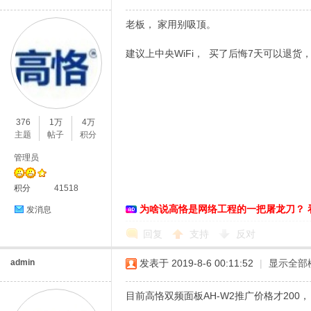
老板， 家用别吸顶。
建议上中央WiFi， 买了后悔7天可以退货
D
376
1万
4万
主题
帖子
积分
管理员
积分
41518
为啥说高恪是网络工程的一把屠龙刀？ 
发消息
高
回复
支持
反对
admin
发表于 2019-8-6 00:11:52
|
显示全部
目前高恪双频面板AH-W2推广价格才200，