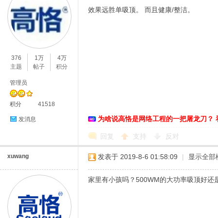
效果远胜单吸顶。 而且健康/整洁。
恪
376
1万
4万
主题
帖子
积分
管理员
积分
41518
为啥说高恪是网络工程的一把屠龙刀？ 
发消息
回复
支持
反对
网
xuwang
发表于 2019-8-6 01:58:09
|
显示全部
家里有小孩吗？500WM的大功率吸顶好还