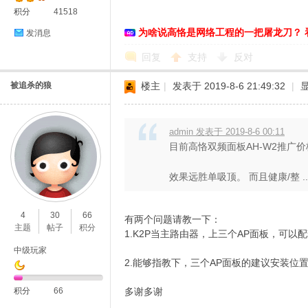
积分
41518
为啥说高恪是网络工程的一把屠龙刀？ 
发消息
回复
支持
反对
被追杀的狼
楼主
|
发表于 2019-8-6 21:49:32
|
admin 发表于 2019-8-6 00:11
目前高恪双频面板AH-W2推广价
效果远胜单吸顶。 而且健康/整 ..
4
30
66
有两个问题请教一下：
主题
帖子
积分
1.K2P当主路由器，上三个AP面板，可以
中级玩家
2.能够指教下，三个AP面板的建议安装位
积分
66
多谢多谢