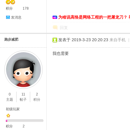
积分
178
络
为啥说高恪是网络工程的一把屠龙刀？ 
发消息
回复
跑步减肥
发表于 2019-3-23 20:20:23
来自手机
|
我也需要
0
11
2
主题
帖子
积分
初级玩家
积分
2