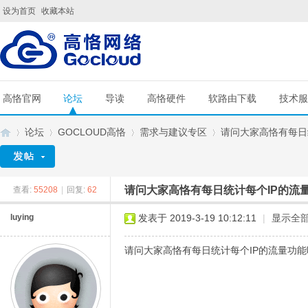
设为首页
收藏本站
高恪官网
论坛
导读
高恪硬件
软路由下载
技术服
论坛
GOCLOUD高恪
需求与建议专区
请问大家高恪有每日统
请问大家高恪有每日统计每个IP的流
查看:
55208
|
回复:
62
G
»
›
›
›
luying
发表于 2019-3-19 10:12:11
|
显示全
请问大家高恪有每日统计每个IP的流量功能