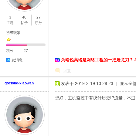
O
3
40
27
主题
帖子
积分
初级玩家
积分
27
为啥说高恪是网络工程的一把屠龙刀？ 
发消息
C
回复
gocloud-xiaowan
发表于 2019-3-19 10:28:23
|
显示全
您好，主机监控中有统计历史IP流量，不
L