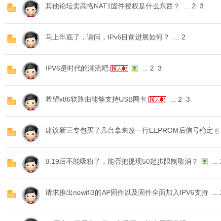
其他论坛卖高恪NAT1固件授权是什么东西？
...
2
3
马上年底了，请问，IPv6目前进展如何？
...
2
IPV6是时代的潮流吧
...
2
3
希望x86软路由能够支持USB网卡
...
2
3
建议新三专包买了几台拿来改一行EEPROM后信号稳定
8.19后不能吸粉了，能否把提现50起步限制取消？
...
请求推出newifi3的AP固件以及固件全面加入IPV6支持
...