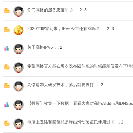
你们高恪的服务态度牛
...
2
3
2020年即将到来，IPV6今年还有戏吗？
...
2
3
D
关于高恪IPV6
...
2
希望高恪官方能在每次发布固件包的时候能顺便发布下特
高恪请加大研发技术，落后就要挨打
...
2
高
【投票】收集一下数据，看看大家对高恪Aliddns和DNSp
电脑上登陆和回复总是弹出滑动验证已使用过
...
2