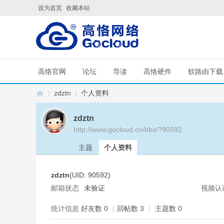
设为首页
收藏本站
高恪官网
论坛
导读
高恪硬件
软路由下载
zdztn
个人资料
zdztn
http://www.gocloud.cn/bbs/?90592
G
›
›
主题
个人资料
zdztn
(UID: 90592)
邮箱状态
未验证
视频认
统计信息
好友数 0
|
回帖数 3
|
主题数 0