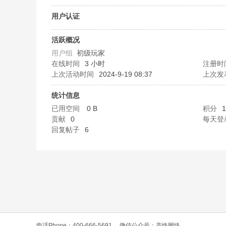
O
用户认证
活跃概况
用户组
初级玩家
在线时间
3 小时
注册时
上次活动时间
2024-9-19 08:37
上次发
统计信息
已用空间
0 B
积分
1
C
贡献
0
每天登
回复帖子
6
L
电话Phone：400-666-5691
微信公众号：高恪网络