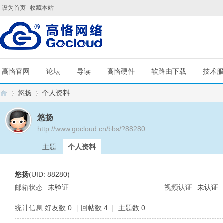
设为首页
收藏本站
高恪官网
论坛
导读
高恪硬件
软路由下载
技术
悠扬
个人资料
悠扬
http://www.gocloud.cn/bbs/?88280
G
›
›
主题
个人资料
悠扬
(UID: 88280)
邮箱状态
未验证
视频认证
未认证
统计信息
好友数 0
|
回帖数 4
|
主题数 0