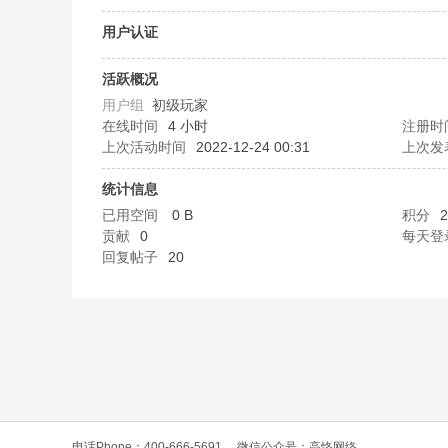
O
用户认证
活跃概况
用户组
初级玩家
在线时间
4 小时
注册时
上次活动时间
2022-12-24 00:31
上次发
统计信息
已用空间
0 B
积分
2
C
贡献
0
每天登
回复帖子
20
L
电话Phone：400-666-5691
微信公众号：高恪网络