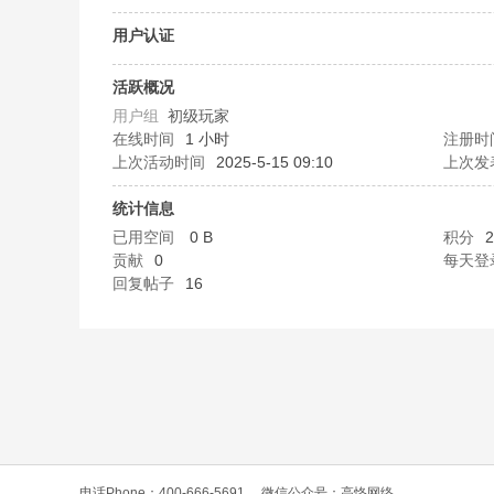
O
用户认证
活跃概况
用户组
初级玩家
在线时间
1 小时
注册时
上次活动时间
2025-5-15 09:10
上次发
统计信息
已用空间
0 B
积分
2
C
贡献
0
每天登
回复帖子
16
L
电话Phone：400-666-5691
微信公众号：高恪网络