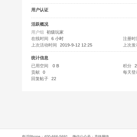
O
用户认证
活跃概况
用户组
初级玩家
在线时间
6 小时
注册时
上次活动时间
2019-9-12 12:25
上次发
统计信息
已用空间
0 B
积分
2
C
贡献
0
每天登
回复帖子
22
L
电话Phone：400-666-5691
微信公众号：高恪网络