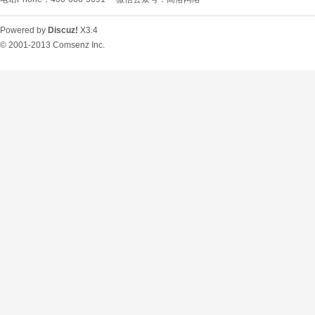
Powered by
Discuz!
X3.4
© 2001-2013
Comsenz Inc.
O
U